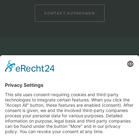
KONTAKT AUFNEHMEN
© 2020 Gewächshaustechnik Dresden
GTD - Gewächshaustechnik
Montage und Vertriebs GmbH
Niedersedlitzer Straße 56-62
01257 Dresden
Telefon: +49 351 2 81 84 98
Fax: +49 351 2 81 84 99
E-Mail: info@gtd-dresden.de
Geschäftszeiten: Mo - Fr 7:00 - 17:00