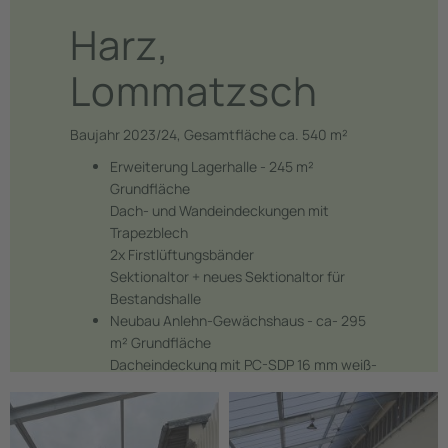
Harz,
Lommatzsch
Baujahr 2023/24, Gesamtfläche ca. 540 m²
Erweiterung Lagerhalle - 245 m²
Grundfläche
Dach- und Wandeindeckungen mit
Trapezblech
2x Firstlüftungsbänder
Sektionaltor + neues Sektionaltor für
Bestandshalle
Neubau Anlehn-Gewächshaus - ca- 295
m² Grundfläche
Dacheindeckung mit PC-SDP 16 mm weiß-
opal, Stehwand und
Giebel mit Isolierglas 16 mm
Dachlüftung