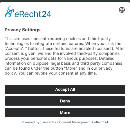
© 2020 Gewächshaustechnik Dresden
GTD - Gewächshaustechnik
Montage und Vertriebs GmbH
Niedersedlitzer Straße 56-62
01257 Dresden
Telefon: +49 351 2 81 84 98
Fax: +49 351 2 81 84 99
E-Mail: info@gtd-dresden.de
Geschäftszeiten: Mo - Fr 7:00 - 17:00
Impressum
Datenschutzhinweis
AGB